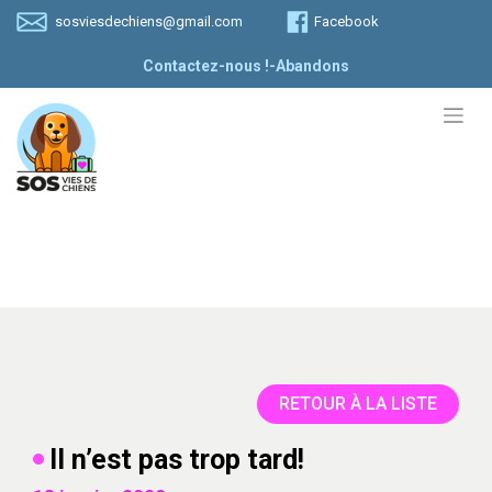
Skip
sosviesdechiens@gmail.com
Facebook
to
content
Contactez-nous !
-
Abandons
RETOUR À LA LISTE
Il n’est pas trop tard!