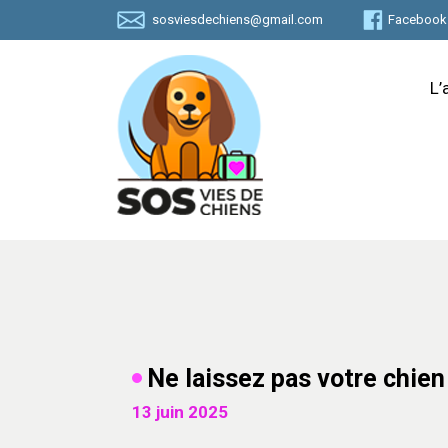
Skip
sosviesdechiens@gmail.com
Facebook
to
content
L’
Ne laissez pas votre chien
13 juin 2025