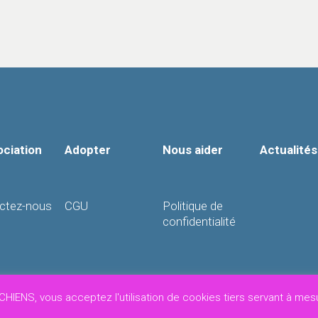
ociation
Adopter
Nous aider
Actualités
ctez-nous
CGU
Politique de
confidentialité
n° 452 519 820 000 24 - Association loi 1901, reconnue d'intérê
CHIENS, vous acceptez l'utilisation de cookies tiers servant à mes