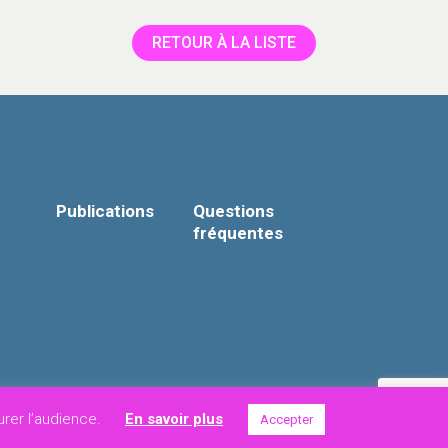
RETOUR À LA LISTE
Publications
Questions
fréquentes
t général
Création :
Campagne
-
JSD
urer l’audience.
En savoir plus
Accepter