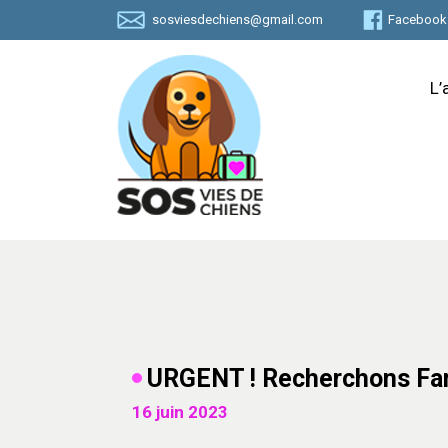
Skip
sosviesdechiens@gmail.com
Facebook
to
content
L’
URGENT ! Recherchons Fam
16 juin 2023